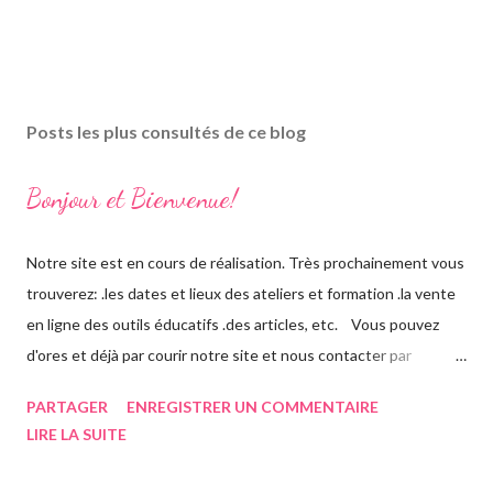
Posts les plus consultés de ce blog
Bonjour et Bienvenue!
Notre site est en cours de réalisation. Très prochainement vous
trouverez: .les dates et lieux des ateliers et formation .la vente
en ligne des outils éducatifs .des articles, etc. Vous pouvez
d'ores et déjà par courir notre site et nous contacter par
téléphone ou par mail (06 6071 59 97 /
PARTAGER
ENREGISTRER UN COMMENTAIRE
aurelie.enjalbert@yahoo.fr) pour toute question et demande
LIRE LA SUITE
d'information. Abonnez-vous à la newsletter et vous recevrez
toutes les actualités! A très bientôt, L'équipe pédagogique