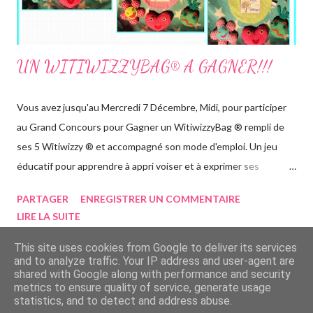
UN WITIWIZZYBAG® A GAGNER!!!
Vous avez jusqu'au Mercredi 7 Décembre, Midi, pour participer
au Grand Concours pour Gagner un WitiwizzyBag ® rempli de
ses 5 Witiwizzy ® et accompagné son mode d'emploi. Un jeu
éducatif pour apprendre à appri voiser et à exprimer ses
émotions. Cliquez sur l'image ci-dessous et suivez les
PARTAGER
ENREGISTRER UN COMMENTAIRE
indications.... Bonne Chance! :)
LIRE LA SUITE
This site uses cookies from Google to deliver its services
and to analyze traffic. Your IP address and user-agent are
shared with Google along with performance and security
metrics to ensure quality of service, generate usage
Fourni par Blogger
statistics, and to detect and address abuse.