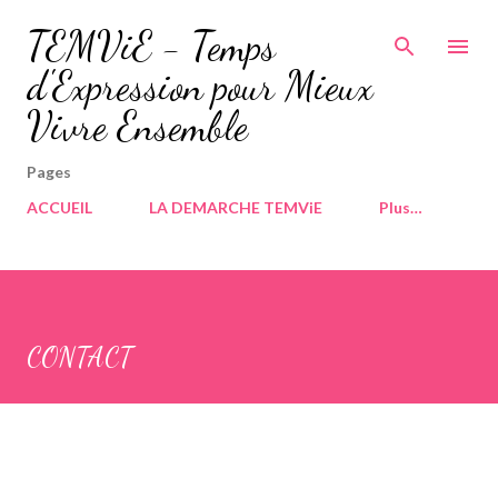
Accéder au contenu principal
TEMViE - Temps
d'Expression pour Mieux
Vivre Ensemble
Pages
ACCUEIL
LA DEMARCHE TEMViE
Plus…
CONTACT